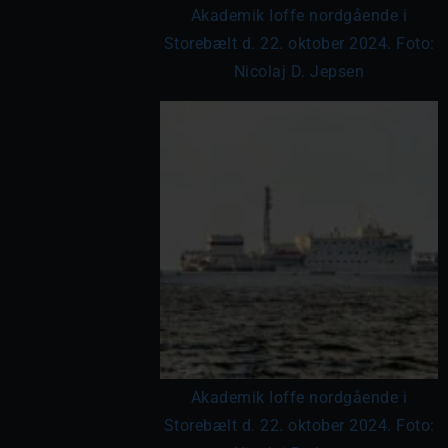
Akademik Ioffe nordgående i
Storebælt d. 22. oktober 2024. Foto:
Nicolaj D. Jepsen
Akademik Ioffe nordgående i
Storebælt d. 22. oktober 2024. Foto: