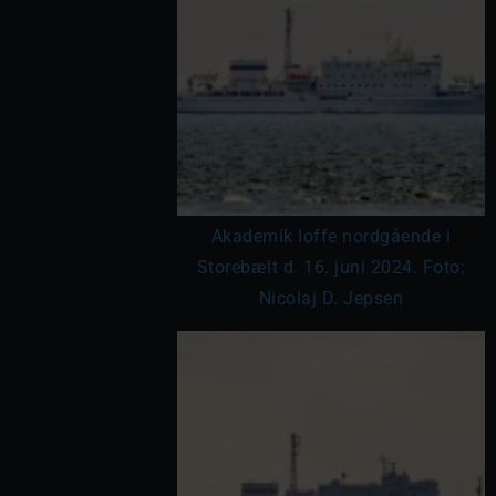
Akademik Ioffe nordgående i
Storebælt d. 16. juni 2024. Foto:
Nicolaj D. Jepsen