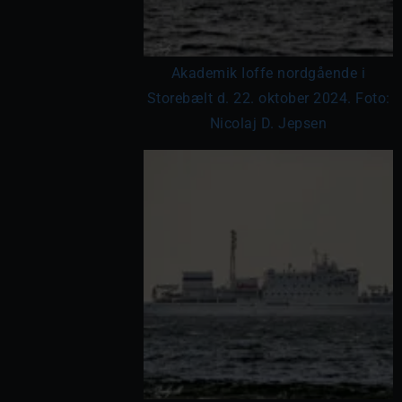
Akademik Ioffe nordgående i
Storebælt d. 22. oktober 2024. Foto:
Nicolaj D. Jepsen