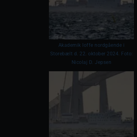
Akademik Ioffe nordgående i
Storebælt d. 22. oktober 2024. Foto:
Nicolaj D. Jepsen