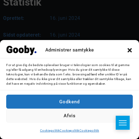
Statistik
Oprettet:
16. juni 2024
Sidst opdateret:
16. juni 2024
Administrer samtykke
Hvor er
AKADEMIK
For at give dig de bedste oplevelser bruger vi teknologier som cookies til at gemme
IOFFE?:
og/eller få adgang til enhedsoplysninger. Hvis du giver dit samtykke til disse
teknologier, kan vi behandle data som f.eks. browsingadfærd eller unikke ID'er på
dette websted. Hvis du ikke giver dit samtykke eller trækker dit samtykke tilbage, kan
det have en negativ indvirkning på visse funktioner og egenskaber.
Godkend
Tags:
Afvis
#8507731
#AkademikIoffe
#Forskningsskib
Cookiepolitik
Cookiepolitik
Cookiepolitik
#Storebælt