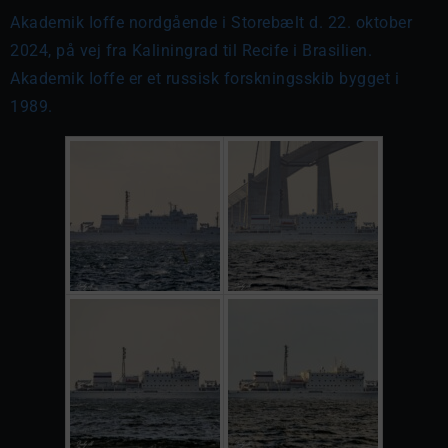
Akademik Ioffe nordgående i Storebælt d. 22. oktober
2024, på vej fra Kaliningrad til Recife i Brasilien.
Akademik Ioffe er et russisk forskningsskib bygget i
1989.