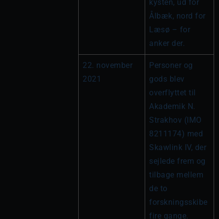
kysten, ud for 
Ålbæk, nord for 
Læsø – for 
anker der.
22. november 
Personer og 
2021
gods blev 
overflyttet til 
Akademik N. 
Strakhov (IMO 
8211174) med 
Skawlink IV, der 
sejlede frem og 
tilbage mellem 
de to 
forskningsskibe 
fire gange. 