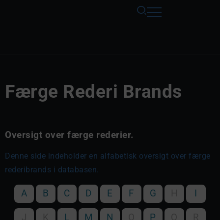
Færge Rederi Brands
Oversigt over færge rederier.
Denne side indeholder en alfabetisk oversigt over færge
rederibrands i databasen.
A
B
C
D
E
F
G
H
I
J
K
L
M
N
O
P
Q
R