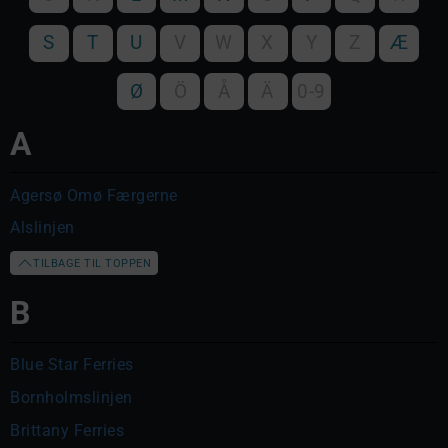
S
T
U
V
W
X
Y
Z
Æ
Ø
Ö
Å
Ä
0-9
A
Agersø Omø Færgerne
Alslinjen
TILBAGE TIL TOPPEN
B
Blue Star Ferries
Bornholmslinjen
Brittany Ferries