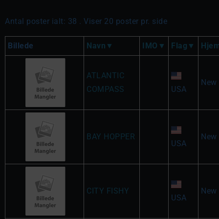
Antal poster ialt: 38 . Viser 20 poster pr. side
Billede
Navn
IMO
Flag
Hje
ATLANTIC
New 
COMPASS
USA
BAY HOPPER
New 
USA
CITY FISHY
New 
USA