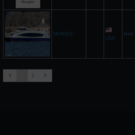
MUNSEE
New 
USA
1
2