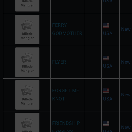
USA
FERRY
New 
GODMOTHER
USA
FLYER
New 
USA
FORGET ME
New 
KNOT
USA
FRIENDSHIP
New 
EXPRESS
USA