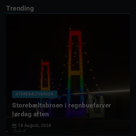
Trending
STOREBÆLTSBROEN
Storebæltsbroen i regnbuefarver
lørdag aften
18 August, 2024