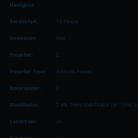
Hastighed:
Servicefart:
19,5
knob
Drivmiddel:
Olie
Propeller:
2
Propeller Type:
Azimuth Propel
Bovpropeller:
2
Stabilisator:
2 stk. finne-stabilisator (en i hver s
Landstrøm:
Ja