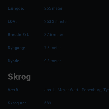
Længde:
255
meter
LOA:
253,33
meter
Bredde Ext.:
37,6
meter
Dybgang:
7,3
meter
Dybde:
9,3
meter
Skrog
Værft:
Jos. L. Meyer Werft, Papenburg, Ty
Skrog nr.:
689