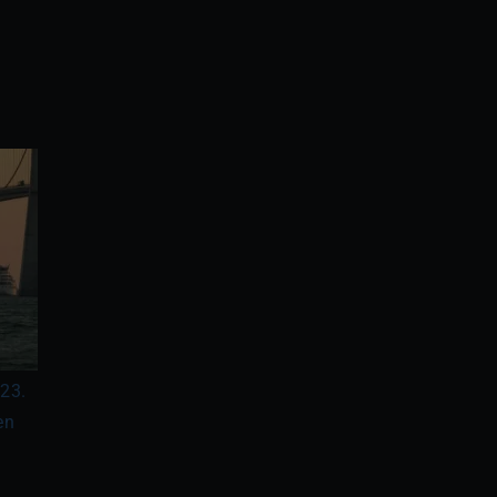
 23.
en