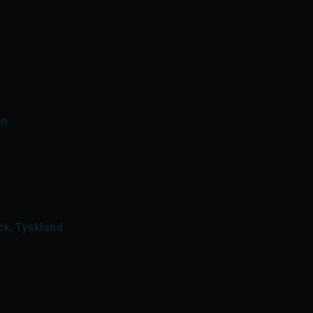
en 
ck, Tyskland