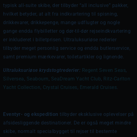
typisk all-suite skibe, der tilbyder “all inclusive” pakker,
hvilket betyder, at alt fra indkvartering til spisning,
drikkevarer, drikkepenge, mange udflugter og nogle
gange endda flybilletter og dør-til-dør rejseindkvartering
er inkluderet i billetprisen. Ultraluksuriøse rederier
tilbyder meget personlig service og endda butlerservice,
samt premium mærkevarer, toiletartikler og lignende.
Ultraluksuriøse krydstogtrederier:
Regent Seven Seas
,
Silversea
,
Seabourn
,
SeaDream Yacht Club
,
Ritz-Carlton
Yacht Collection
,
Crystal Cruises
,
Emerald Cruises
.
Eventyr- og ekspedition
tilbyder eksklusive oplevelser på
afsidesliggende destinationer. De er også meget mindre
skibe, normalt specialbygget til rejser til bestemte