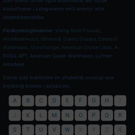
som Scenic driver også oceanskibe, der typisk
klassificeres i kategorierne små eventyr- eller
ekspeditionsskibe.
Flodkrydstogtrederier:
Viking River Cruises
,
AmaWaterways
,
Uniworld
,
Scenic Cruises
,
Emerald
Waterways
,
CroisiEurope
,
American Cruise Lines
, A-
ROSA, APT, American Queen Waterways, Luftner-
Amadeus
Denne side indeholder en alfabetisk oversigt over
krydstogt brands i databasen.
A
B
C
D
E
F
G
H
I
J
K
L
M
N
O
P
Q
R
S
T
U
V
W
X
Y
Z
Æ