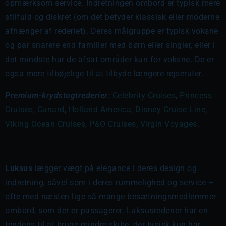
opmærksom service. Indretningen ombord er typisk mere
stilfuld og diskret (om det betyder klassisk eller moderne
afhænger af rederiet). Deres målgruppe er typisk voksne
og par snarere end familier med børn eller singler, eller i
det mindste har de afsat områder kun for voksne. De er
også mere tilbøjelige til at tilbyde længere rejseruter.
Premium-krydstogtrederier:
Celebrity Cruises
,
Princess
Cruises
,
Cunard
,
Holland America
,
Disney Cruise Line
,
Viking Ocean Cruises
,
P&O Cruises
,
Virgin Voyages
.
Luksus
lægger vægt på elegance i deres design og
indretning, såvel som i deres rummelighed og service –
ofte med næsten lige så mange besætningsmedlemmer
ombord, som der er passagerer. Luksusrederier har en
tendens til at bruge mindre skibe, der typisk kun har