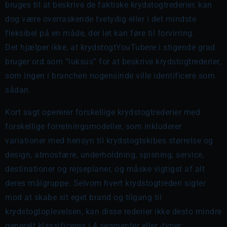
bruges til at beskrive de faktiske krydstogtrederier, kan
dog være overraskende tvetydig eller i det mindste
fleksibel på en måde, der let kan føre til forvirring.
Det hjælper ikke, at krydstogtYouTubere i stigende grad
bruger ord som “luksus” for at beskrive krydstogtrederier,
som ingen i branchen nogensinde ville identificere som
sådan.
Kort sagt opererer forskellige krydstogtrederier med
forskellige forretningsmodeller, som inkluderer
variationer med hensyn til krydstogtskibes størrelse og
design, atmosfære, underholdning, spisning, service,
destinationer og rejseplaner, og måske vigtigst af alt
deres målgruppe. Selvom hvert krydstogtrederi sigter
mod at skabe sit eget brand og tilgang til
krydstogtoplevelsen, kan disse rederier ikke desto mindre
generelt klassificeres i 4 segmenter eller -typer: