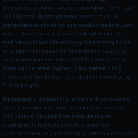
mainstream, premium, luksus og ultraluksus. Der er også
specialiserede krydstogtrederier, herunder flod- og
pramrederier samt eventyr- og ekspeditionsrederier, som
begge tilbyder specifikke, målrettede oplevelser – og
med hensyn til samlede service og indkvartering har de
en tendens til at konkurrere med premium-, luksus- og
endda ultraluksusrederierne. Et rederi behøver ikke at
holde sig til et enkelt segment, f.eks. dækker
Viking
Cruises
Premium, Eventyr- og ekspeditionskrydstogt og
flodkrydstogter.
Mainstream
er designet til at appellere til den bredeste
vifte af passagerer, herunder familier med små børn.
Som sådan er de typisk store skibe, der tilbyder
resortlignende faciliteter som store pools med
vandrutsjebaner, spil, rutsjebaner, gocartbaner osv. samt