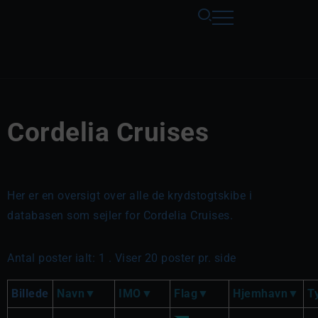
Cordelia Cruises
Her er en oversigt over alle de krydstogtskibe i
databasen som sejler for Cordelia Cruises.
Antal poster ialt: 1 . Viser 20 poster pr. side
Billede
Navn
IMO
Flag
Hjemhavn
T