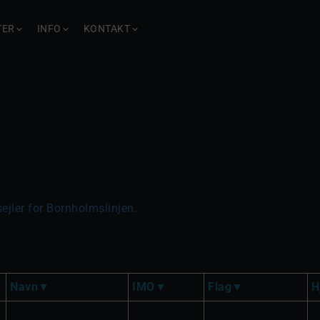
TER
INFO
KONTAKT
ejler for Bornholmslinjen.
Navn
IMO
Flag
H