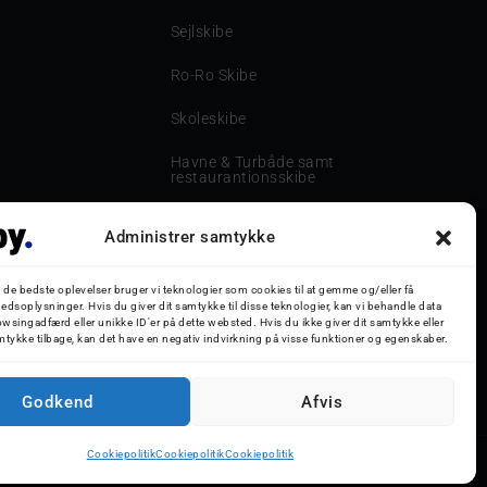
Sejlskibe
Ro-Ro Skibe
Skoleskibe
Havne & Turbåde samt
restaurantionsskibe
Havne og Turbåde
Administrer samtykke
Bilskib
g de bedste oplevelser bruger vi teknologier som cookies til at gemme og/eller få
Storebæltsbroen
edsoplysninger. Hvis du giver dit samtykke til disse teknologier, kan vi behandle data
wsingadfærd eller unikke ID'er på dette websted. Hvis du ikke giver dit samtykke eller
mtykke tilbage, kan det have en negativ indvirkning på visse funktioner og egenskaber.
Oceanliner
Godkend
Afvis
Cookiepolitik
Cookiepolitik
Cookiepolitik