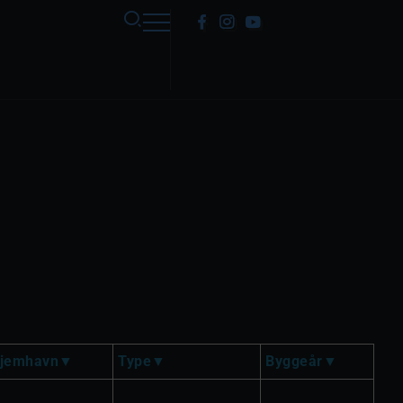
jemhavn
Type
Byggeår