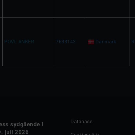
POVL ANKER
7633143
Danmark
R
Database
ess sydgående i
. juli 2026
Cookiepolitik