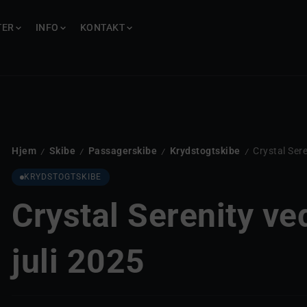
TER
TER
INFO
INFO
KONTAKT
KONTAKT
Hjem
Skibe
Passagerskibe
Krydstogtskibe
Crystal Sere
/
/
/
/
KRYDSTOGTSKIBE
Crystal Serenity ve
juli 2025