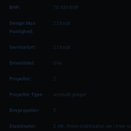
BHP:
70.936
BHP
Design Max
22
knob
Hastighed:
Servicefart:
21
knob
Drivmiddel:
Olie
Propeller:
2
Propeller Type:
azimuth propel
Bovpropeller:
2
Stabilisator:
2 stk. finne-stabilisator (en i hver s