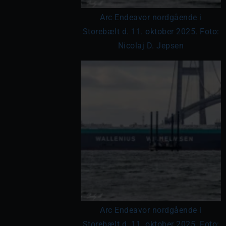
Arc Endeavor nordgående i
Storebælt d. 11. oktober 2025. Foto:
Nicolaj D. Jepsen
Arc Endeavor nordgående i
Storebælt d. 11. oktober 2025. Foto: