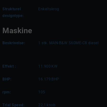
Strukturel
Enkeltskrog
designtype:
Maskine
Beskrivelse:
1 stk. MAN-B&W S60ME-C8 diesel
Effekt :
11.900
KW
BHP:
16.179
BHP
rpm:
105
Trial Speed:
22,1
knob