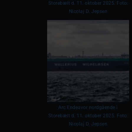
Storebælt d. 11. oktober 2025. Foto:
Nicolaj D. Jepsen
Arc Endeavor nordgående i
Storebælt d. 11. oktober 2025. Foto:
Nicolaj D. Jepsen