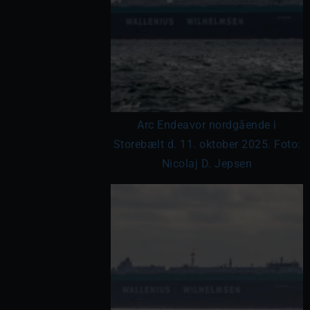
Arc Endeavor nordgående i
Storebælt d. 11. oktober 2025. Foto:
Nicolaj D. Jepsen