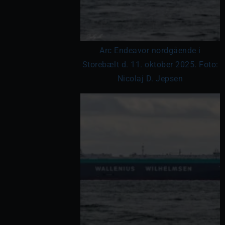
Arc Endeavor nordgående i
Storebælt d. 11. oktober 2025. Foto:
Nicolaj D. Jepsen