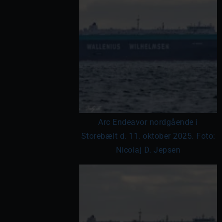
Arc Endeavor nordgående i
Storebælt d. 11. oktober 2025. Foto:
Nicolaj D. Jepsen