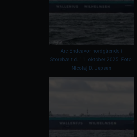
Arc Endeavor nordgående i
Storebælt d. 11. oktober 2025. Foto:
Nicolaj D. Jepsen