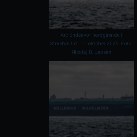
Arc Endeavor nordgående i
Storebælt d. 11. oktober 2025. Foto:
Nicolaj D. Jepsen