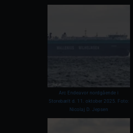
Arc Endeavor nordgående i
Storebælt d. 11. oktober 2025. Foto:
Nicolaj D. Jepsen