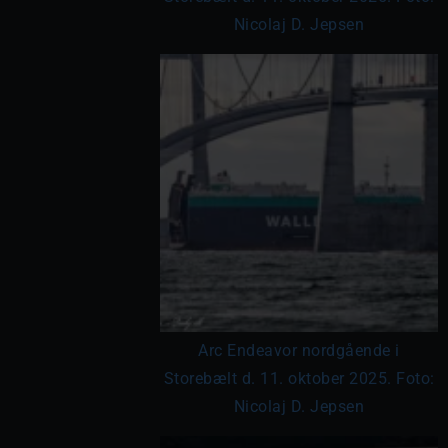
Nicolaj D. Jepsen
Arc Endeavor nordgående i
Storebælt d. 11. oktober 2025. Foto:
Nicolaj D. Jepsen