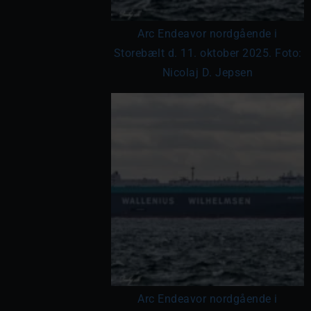
Arc Endeavor nordgående i
Storebælt d. 11. oktober 2025. Foto:
Nicolaj D. Jepsen
Arc Endeavor nordgående i