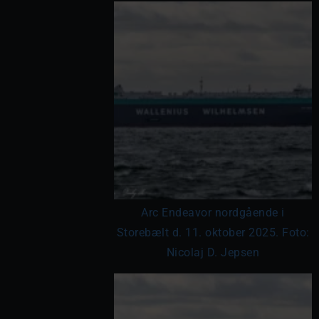
Arc Endeavor nordgående i
Storebælt d. 11. oktober 2025. Foto:
Nicolaj D. Jepsen