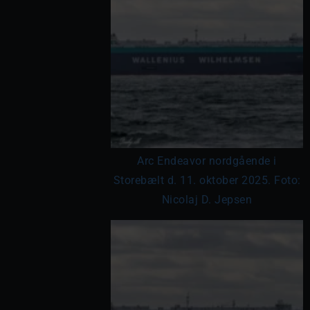
Arc Endeavor nordgående i
Storebælt d. 11. oktober 2025. Foto:
Nicolaj D. Jepsen