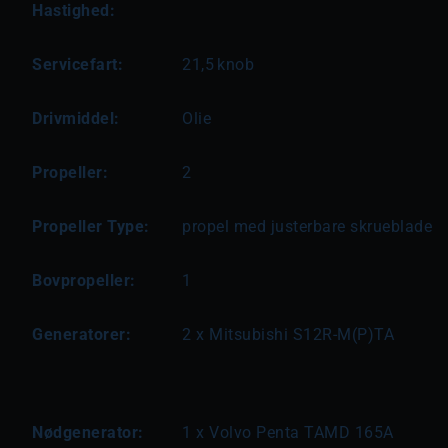
Hastighed:
Servicefart:
21,5
knob
Drivmiddel:
Olie
Propeller:
2
Propeller Type:
propel med justerbare skrueblade
Bovpropeller:
1
Generatorer:
2 x Mitsubishi S12R-M(P)TA
Nødgenerator:
1 x Volvo Penta TAMD 165A