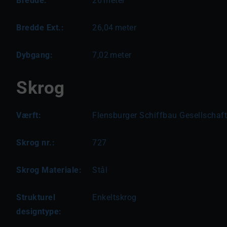
Bredde:
26
meter
Bredde Ext.:
26,04
meter
Dybgang:
7,02
meter
Skrog
Værft:
Flensburger Schiffbau Gesellschaf
Skrog nr.:
727
Skrog Materiale:
Stål
Strukturel
Enkeltskrog
designtype: