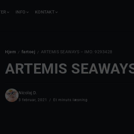
TER
INFO
KONTAKT
Hjem
fartoej
ARTEMIS SEAWAYS – IMO: 9293428
/
/
ARTEMIS SEAWAYS
Nicolaj D.
3 februar, 2021
Et minuts læsning