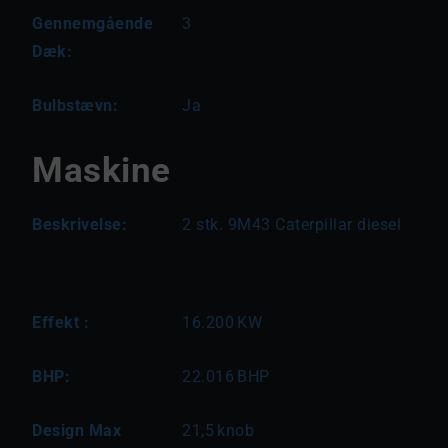
Gennemgående
3
Dæk:
Bulbstævn:
Ja
Maskine
Beskrivelse:
2 stk. 9M43 Caterpillar diesel
Effekt :
16.200
KW
BHP:
22.016
BHP
Design Max
21,5
knob