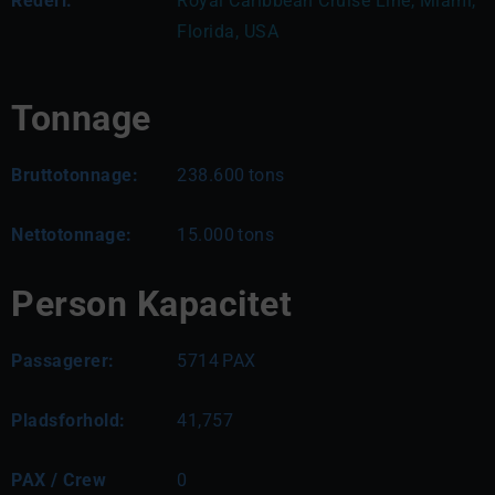
Rederi:
Royal Caribbean Cruise Line, Miami, 
Florida, USA 
Tonnage
Bruttotonnage:
238.600
tons
Nettotonnage:
15.000
tons
Person Kapacitet
Passagerer:
5714
PAX
Pladsforhold:
41,757
PAX / Crew
0