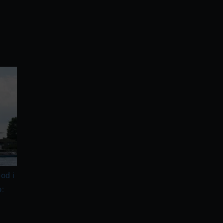
od i
o: