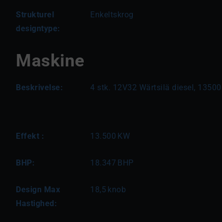
Strukturel
Enkeltskrog
designtype:
Maskine
Beskrivelse:
4 stk. 12V32 Wärtsilä diesel, 1350
Effekt :
13.500
KW
BHP:
18.347
BHP
Design Max
18,5
knob
Hastighed: