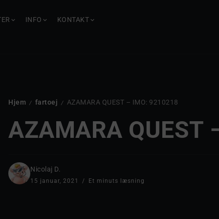
TER
INFO
KONTAKT
Hjem
fartoej
AZAMARA QUEST – IMO: 9210218
/
/
AZAMARA QUEST –
Nicolaj D.
15 januar, 2021
Et minuts læsning