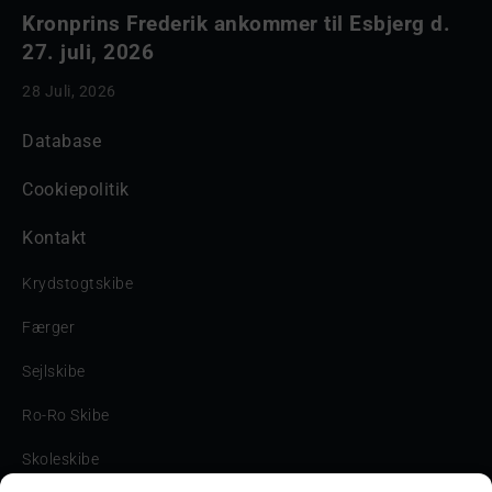
Kronprins Frederik ankommer til Esbjerg d.
27. juli, 2026
28 Juli, 2026
Database
Cookiepolitik
Kontakt
Krydstogtskibe
Færger
Sejlskibe
Ro-Ro Skibe
Skoleskibe