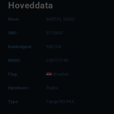
Hoveddata
Navn:
BARTOL KAŠIĆ
IMO:
8713641
Kaldesignal:
9A2164
MMSI:
238113140
Flag:
Kroatien
Hjemhavn:
Rijeka
Type:
Færge RO-PAX