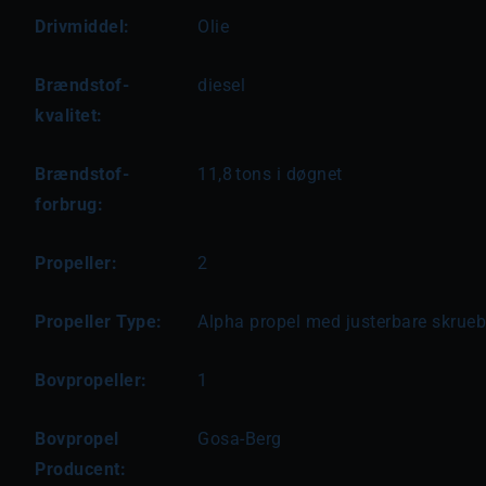
Drivmiddel:
Olie
Brændstof-
diesel
kvalitet:
Brændstof-
11,8
tons i døgnet
forbrug:
Propeller:
2
Propeller Type:
Alpha propel med justerbare skrue
Bovpropeller:
1
Bovpropel
Gosa-Berg
Producent: