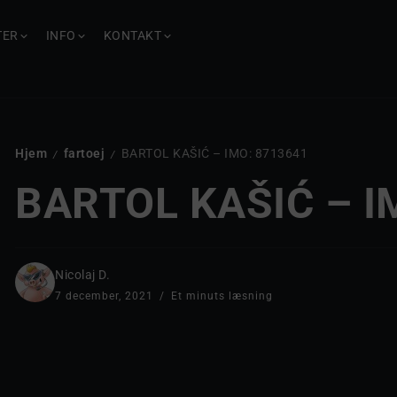
TER
INFO
KONTAKT
Hjem
fartoej
BARTOL KAŠIĆ – IMO: 8713641
/
/
BARTOL KAŠIĆ – I
Nicolaj D.
7 december, 2021
Et minuts læsning