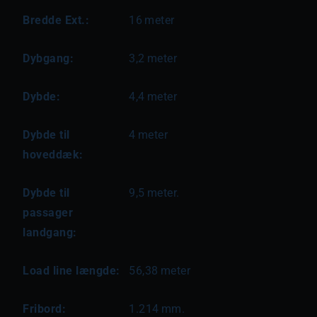
Bredde Ext.:
16
meter
Dybgang:
3,2
meter
Dybde:
4,4
meter
Dybde til
4
meter
hoveddæk:
Dybde til
9,5
meter.
passager
landgang:
Load line længde:
56,38
meter
Fribord:
1.214
mm.