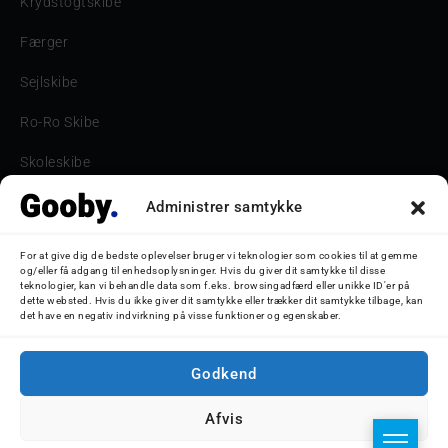
Krydstogtskibe
Færger
Sejlskibe
Ro-Ro Skibe
Skoleskibe
Havne & Turbåde samt restaurantionsskibe
Administrer samtykke
Havne og Turbåde
For at give dig de bedste oplevelser bruger vi teknologier som cookies til at gemme
og/eller få adgang til enhedsoplysninger. Hvis du giver dit samtykke til disse
Bilskib
teknologier, kan vi behandle data som f.eks. browsingadfærd eller unikke ID'er på
dette websted. Hvis du ikke giver dit samtykke eller trækker dit samtykke tilbage, kan
det have en negativ indvirkning på visse funktioner og egenskaber.
Storebæltsbroen
Oceanliner
Godkend
Afvis