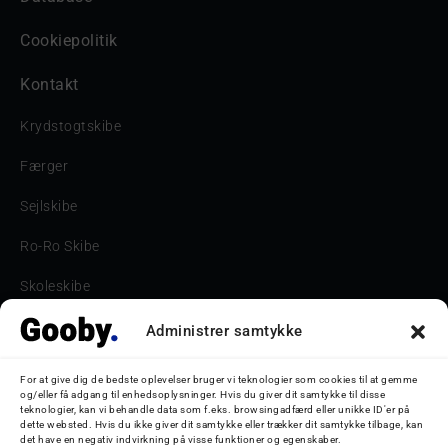
Cookiepolitik
Kontakt
Krydstogtskibe
Færger
Sejlskibe
Ro-Ro Skibe
Skoleskibe
Havne & Turbåde samt restaurantionsskibe
Administrer samtykke
Havne og Turbåde
For at give dig de bedste oplevelser bruger vi teknologier som cookies til at gemme
og/eller få adgang til enhedsoplysninger. Hvis du giver dit samtykke til disse
Bilskib
teknologier, kan vi behandle data som f.eks. browsingadfærd eller unikke ID'er på
dette websted. Hvis du ikke giver dit samtykke eller trækker dit samtykke tilbage, kan
det have en negativ indvirkning på visse funktioner og egenskaber.
Storebæltsbroen