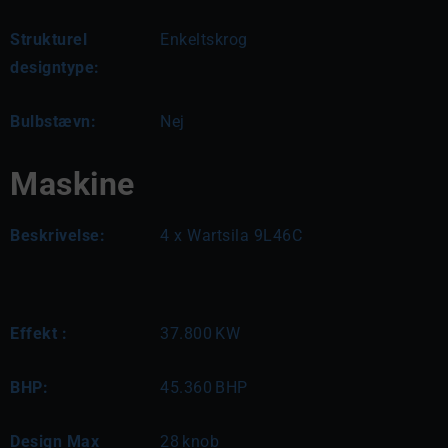
Strukturel
Enkeltskrog
designtype:
Bulbstævn:
Nej
Maskine
Beskrivelse:
4 x Wartsila 9L46C
Effekt :
37.800
KW
BHP:
45.360
BHP
Design Max
28
knob