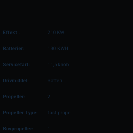
Effekt :
210
KW
Batterier:
180 KWH
Servicefart:
11,5
knob
Drivmiddel:
Batteri
Propeller:
2
Propeller Type:
fast propel
Bovpropeller:
1