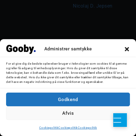
Nicolaj D. Jepsen

Administrer samtykke
For at give dig de bedste oplevelser bruger vi teknologier som cookies til at gemme
og/eller få adgang til enhedsoplysninger. Hvis du giver dit samtykke til disse
teknologier, kan vi behandle data som f.eks. browsingadfærd eller unikke ID'er på
dette websted. Hvis du ikke giver dit samtykke eller trækker dit samtykke tilbage, kan
det have en negativ indvirkning på visse funktioner og egenskaber.
Godkend
Afvis
	Celebrity Eclipse anløber 
København d. 30. maj 2026. Foto: 
Cookiepolitik
Cookiepolitik
Cookiepolitik
Nicolaj D. Jepsen
