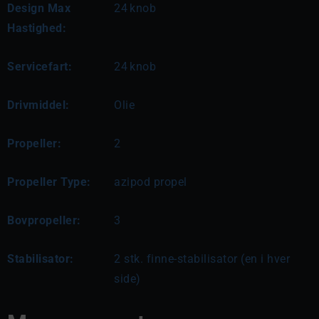
Design Max
24
knob
Hastighed:
Servicefart:
24
knob
Drivmiddel:
Olie
Propeller:
2
Propeller Type:
azipod propel
Bovpropeller:
3
Stabilisator:
2 stk. finne-stabilisator (en i hver
side)