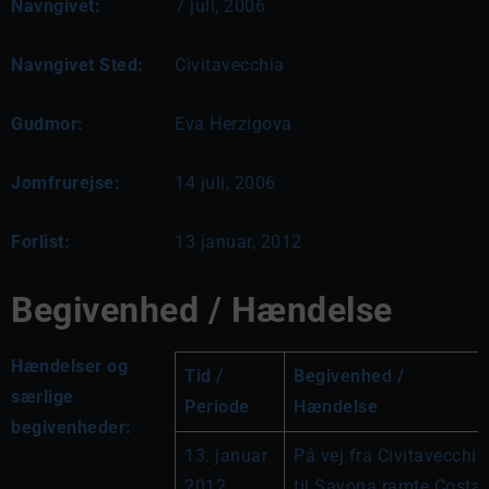
Navngivet:
7 juli, 2006
Navngivet Sted:
Civitavecchia
Gudmor:
Eva Herzigova
Jomfrurejse:
14 juli, 2006
Forlist:
13 januar, 2012
Begivenhed / Hændelse
Hændelser og
Tid / 
Begivenhed / 
særlige
Periode
Hændelse
begivenheder:
13. januar 
På vej fra Civitavecchia 
2012
til Savona ramte Costa 