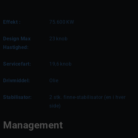
Effekt :
75.600
KW
Design Max
23
knob
Hastighed:
Servicefart:
19,6
knob
Drivmiddel:
Olie
Stabilisator:
2 stk. finne-stabilisator (en i hver
side)
Management