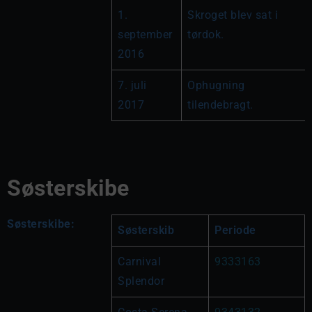
1. 
Skroget blev sat i 
september 
tørdok.
2016
7. juli 
Ophugning 
2017
tilendebragt.
Søsterskibe
Søsterskibe:
Søsterskib
Periode
Carnival 
9333163
Splendor