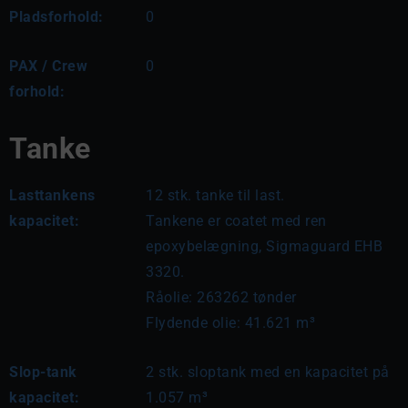
Pladsforhold:
0
PAX / Crew
0
forhold:
Tanke
Lasttankens
12 stk. tanke til last.

kapacitet:
Tankene er coatet med ren 
epoxybelægning, Sigmaguard EHB 
3320.

Råolie: 263262 tønder

Flydende olie: 41.621 m³
Slop-tank
2 stk. sloptank med en kapacitet på 
kapacitet:
1.057 m³