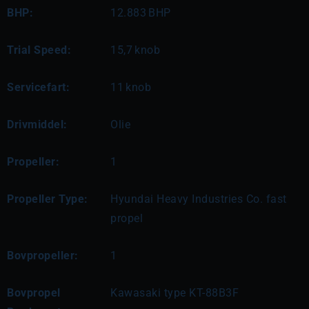
BHP:
12.883
BHP
Trial Speed:
15,7
knob
Servicefart:
11
knob
Drivmiddel:
Olie
Propeller:
1
Propeller Type:
Hyundai Heavy Industries Co. fast
propel
Bovpropeller:
1
Bovpropel
Kawasaki type KT-88B3F