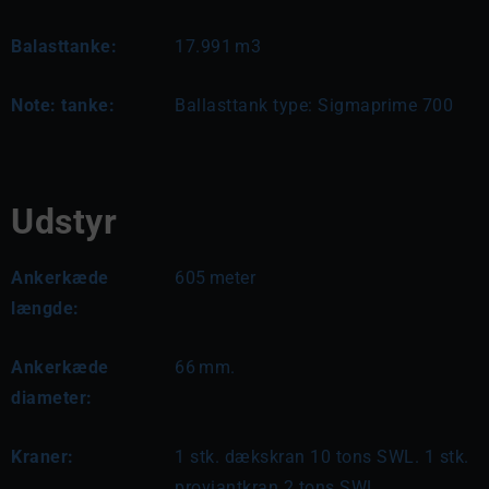
Balasttanke:
17.991
m3
Note: tanke:
Ballasttank type: Sigmaprime 700
Udstyr
Ankerkæde
605
meter
længde:
Ankerkæde
66
mm.
diameter:
Kraner:
1 stk. dækskran 10 tons SWL. 1 stk.
proviantkran 2 tons SWL