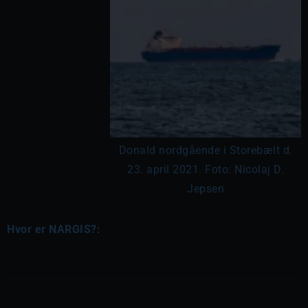
Donald nordgående i Storebælt d.
23. april 2021. Foto: Nicolaj D.
Jepsen
Hvor er NARGIS?: