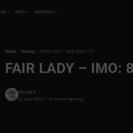
TER
INFO
KONTAKT
Hjem
fartoej
FAIR LADY – IMO: 8661771
/
/
FAIR LADY – IMO: 
Nicolaj D.
22 maj, 2026
Et minuts læsning