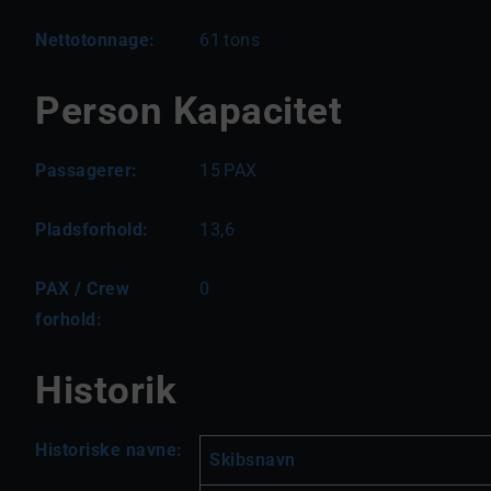
Nettotonnage:
61
tons
Person Kapacitet
Passagerer:
15
PAX
Pladsforhold:
13,6
PAX / Crew
0
forhold:
Historik
Historiske navne:
Skibsnavn