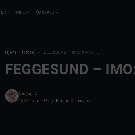
TER
INFO
KONTAKT
Hjem
fartoej
FEGGESUND – IMO: 9640918
/
/
FEGGESUND – IMO
Nicolaj D.
15 februar, 2022
Et minuts læsning