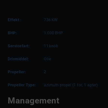
Effekt :
736
KW
BHP:
1.000
BHP
Servicefart:
11
knob
Drivmiddel:
Olie
Propeller:
2
Propeller Type:
azimuth propel (1 for, 1 agter)
Management