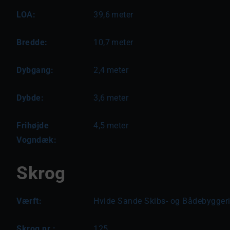
LOA:
39,6
meter
Bredde:
10,7
meter
Dybgang:
2,4
meter
Dybde:
3,6
meter
Frihøjde
4,5
meter
Vogndæk:
Skrog
Værft:
Hvide Sande Skibs- og Bådebygger
Skrog nr.:
125