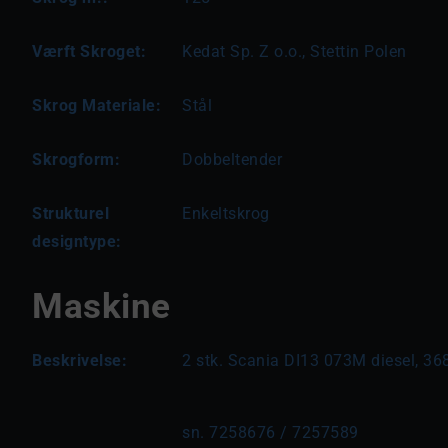
Værft Skroget:
Kedat Sp. Z o.o., Stettin Polen
Skrog Materiale:
Stål
Skrogform:
Dobbeltender
Strukturel
Enkeltskrog
designtype:
Maskine
Beskrivelse:
2 stk. Scania DI13 073M diesel, 36
sn. 7258676 / 7257589