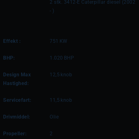
2 stk. 3412-E Caterpillar diesel (2002 
- )
Effekt :
751
KW
BHP:
1.020
BHP
Design Max
12,5
knob
Hastighed:
Servicefart:
11,5
knob
Drivmiddel:
Olie
Propeller:
2