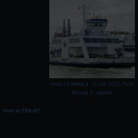
Fenja i Esbjerg d. 10. juli 2022. Foto:
Nicolaj D. Jepsen
Hvor er FENJA?: