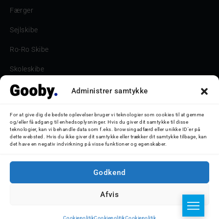
Færger
Sejlskibe
Ro-Ro Skibe
Skoleskibe
Havne & Turbåde samt restaurantionsskibe
Administrer samtykke
Havne og Turbåde
For at give dig de bedste oplevelser bruger vi teknologier som cookies til at gemme
og/eller få adgang til enhedsoplysninger. Hvis du giver dit samtykke til disse
Bilskib
teknologier, kan vi behandle data som f.eks. browsingadfærd eller unikke ID'er på
dette websted. Hvis du ikke giver dit samtykke eller trækker dit samtykke tilbage, kan
det have en negativ indvirkning på visse funktioner og egenskaber.
Storebæltsbroen
Oceanliner
Godkend
Afvis
© 2026 Nicolaj D. Jepsen - Gooby.dk
Cookiepolitik
Cookiepolitik
Cookiepolitik