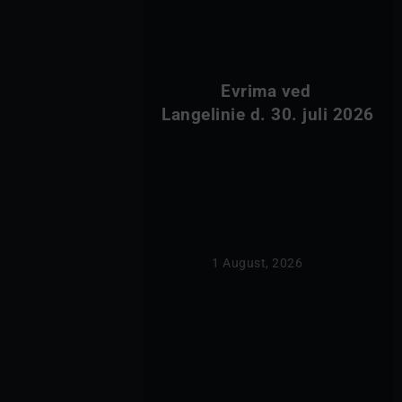
            Evrima ved 
Langelinie d. 30. juli 20
                1 August, 2026            