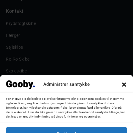
Kontakt
Krydstogtskibe
Færger
Sejlskibe
Ro-Ro Skibe
Skoleskibe
Havne & Turbåde samt restaurantionsskibe
Administrer samtykke
Havne og Turbåde
For at give dig de bedste oplevelser bruger vi teknologier som cookies til at gemme
og/eller få adgang til enhedsoplysninger. Hvis du giver dit samtykke til disse
Bilskib
teknologier, kan vi behandle data som f.eks. browsingadfærd eller unikke ID'er på
dette websted. Hvis du ikke giver dit samtykke eller trækker dit samtykke tilbage, kan
det have en negativ indvirkning på visse funktioner og egenskaber.
Storebæltsbroen
Oceanliner