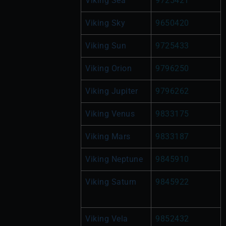
Viking Sea
9725421
Viking Sky
9650420
Viking Sun
9725433
Viking Orion
9796250
Viking Jupiter 
9796262
Viking Venus
9833175
Viking Mars
9833187
Viking Neptune
9845910
Viking Saturn
9845922
Viking Vela
9852432