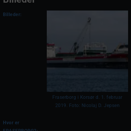
Billeder:
Fraserborg i Korsør d. 1. februar
2019. Foto: Nicolaj D. Jepsen
Hvor er
FRASERBORG?: