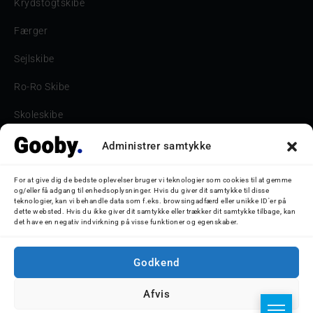
Krydstogtskibe
Færger
Sejlskibe
Ro-Ro Skibe
Skoleskibe
Havne & Turbåde samt restaurantionsskibe
Administrer samtykke
Havne og Turbåde
For at give dig de bedste oplevelser bruger vi teknologier som cookies til at gemme
og/eller få adgang til enhedsoplysninger. Hvis du giver dit samtykke til disse
Bilskib
teknologier, kan vi behandle data som f.eks. browsingadfærd eller unikke ID'er på
dette websted. Hvis du ikke giver dit samtykke eller trækker dit samtykke tilbage, kan
det have en negativ indvirkning på visse funktioner og egenskaber.
Storebæltsbroen
Oceanliner
Godkend
Afvis