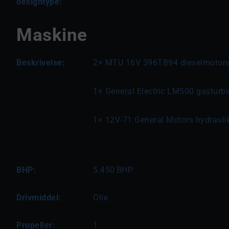
designtype:
Maskine
Beskrivelse:
2× MTU 16V 396TB94 dieselmotorer 
1× General Electric LM500 gasturbi
1× 12V-71 General Motors hydrauli
BHP:
5.450
BHP
Drivmiddel:
Olie
Propeller:
1