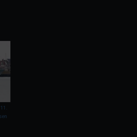
 11.
psen