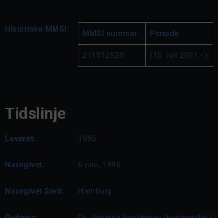
Historiske MMSI:
MMSI nummer
Periode
211512520
(15. juli 2021 - )
Tidslinje
Leveret:
1996
Navngivet:
6 juni, 1996
Navngivet Sted:
Hamburg
Gudmor:
Dr. Henning Voscherau (borgmester i