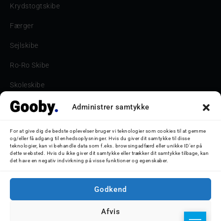
Krydstogtskibe
Færger
Sejlskibe
Ro-Ro Skibe
Skoleskibe
Havne & Turbåde samt restaurantionsskibe
Administrer samtykke
Havne og Turbåde
For at give dig de bedste oplevelser bruger vi teknologier som cookies til at gemme
og/eller få adgang til enhedsoplysninger. Hvis du giver dit samtykke til disse
Bilskib
teknologier, kan vi behandle data som f.eks. browsingadfærd eller unikke ID'er på
dette websted. Hvis du ikke giver dit samtykke eller trækker dit samtykke tilbage, kan
det have en negativ indvirkning på visse funktioner og egenskaber.
Storebæltsbroen
Oceanliner
Godkend
Afvis