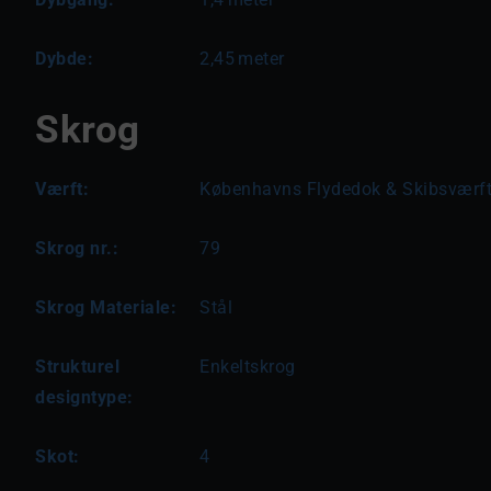
Dybde:
2,45
meter
Skrog
Værft:
Københavns Flydedok & Skibsværf
Skrog nr.:
79
Skrog Materiale:
Stål
Strukturel
Enkeltskrog
designtype:
Skot:
4