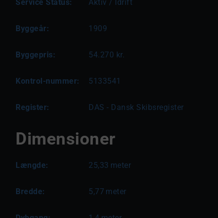
Service Status:
Aktiv / Idrift
Byggeår:
1909
Byggepris:
54.270 kr.
Kontrol-nummer:
5133541
Register:
DAS - Dansk Skibsregister
Dimensioner
Længde:
25,33
meter
Bredde:
5,77
meter
Dybgang:
1,4
meter