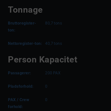
Tonnage
Bruttoregister-
80,7
tons
ton:
Nettoregister-ton:
40,7
tons
Person Kapacitet
Passagerer:
200
PAX
Pladsforhold:
0
PAX / Crew
0
forhold: