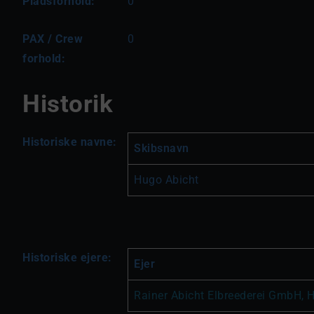
Pladsforhold:
0
PAX / Crew
0
forhold:
Historik
Historiske navne:
Skibsnavn
Hugo Abicht
Historiske ejere:
Ejer
Rainer Abicht Elbreederei GmbH, 