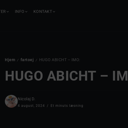
TER
INFO
KONTAKT
Hjem
fartoej
HUGO ABICHT – IMO:
/
/
HUGO ABICHT – IM
Nicolaj D.
4 august, 2024
Et minuts læsning