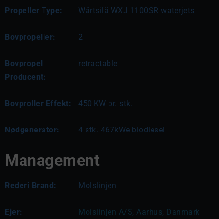
Propeller Type:
Wärtsilä WXJ 1100SR waterjets
Bovpropeller:
2
Bovpropel
retractable
Producent:
Bovproller Effekt:
450
KW pr. stk.
Nødgenerator:
4 stk. 467kWe biodiesel
Management
Rederi Brand:
Molslinjen
Ejer:
Molslinjen A/S, Aarhus, Danmark