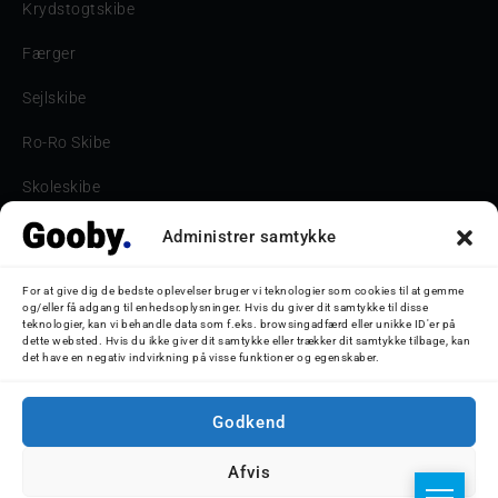
Krydstogtskibe
Færger
Sejlskibe
Ro-Ro Skibe
Skoleskibe
Havne & Turbåde samt restaurantionsskibe
Administrer samtykke
Havne og Turbåde
For at give dig de bedste oplevelser bruger vi teknologier som cookies til at gemme
og/eller få adgang til enhedsoplysninger. Hvis du giver dit samtykke til disse
Bilskib
teknologier, kan vi behandle data som f.eks. browsingadfærd eller unikke ID'er på
dette websted. Hvis du ikke giver dit samtykke eller trækker dit samtykke tilbage, kan
det have en negativ indvirkning på visse funktioner og egenskaber.
Storebæltsbroen
Oceanliner
Godkend
Afvis