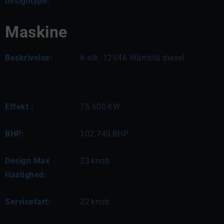
designtype:
Maskine
Beskrivelse:
6 stk. 12V46 Wärtsilä diesel
Effekt :
75.600
KW
BHP:
102.740
BHP
Design Max
23
knob
Hastighed:
Servicefart:
22
knob