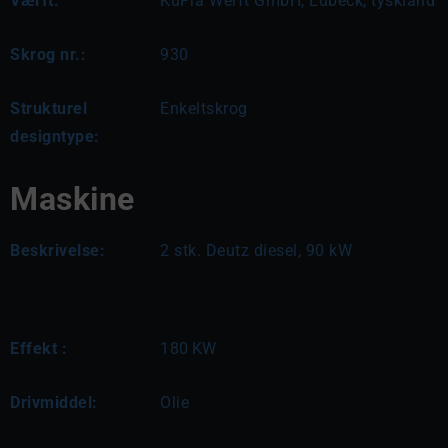
Værft:
KuFra Werft GmbH, Lübeck, tyskland
Skrog nr.:
930
Strukturel
Enkeltskrog
designtype:
Maskine
Beskrivelse:
2 stk. Deutz diesel, 90 kW
Effekt :
180
KW
Drivmiddel:
Olie