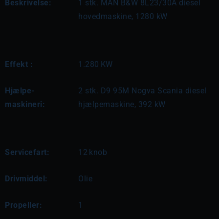
Beskrivelse:
1 stk. MAN B&W 8L23/30A diesel 
hovedmaskine, 1280 kW
Effekt :
1.280
KW
Hjælpe-
2 stk. D9 95M Nogva Scania diesel 
maskineri:
hjælpemaskine, 392 kW
Servicefart:
12
knob
Drivmiddel:
Olie
Propeller:
1