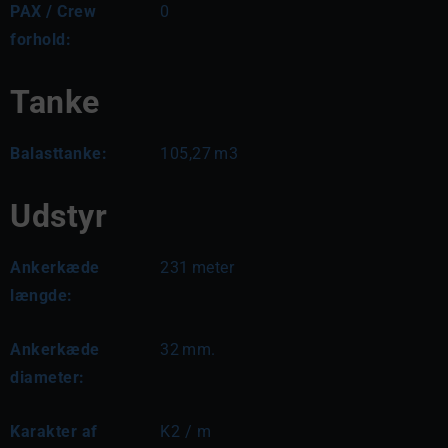
PAX / Crew
0
forhold:
Tanke
Balasttanke:
105,27
m3
Udstyr
Ankerkæde
231
meter
længde:
Ankerkæde
32
mm.
diameter:
Karakter af
K2 / m