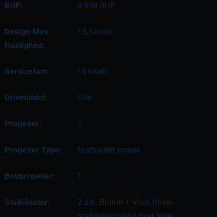
BHP:
8.698
BHP
Design Max
18,5
knob
Hastighed:
Servicefart:
16
knob
Drivmiddel:
Olie
Propeller:
2
Propeller Type:
fastbladet propel
Bovpropeller:
1
Stabilisator:
2 stk. Blohm + Voss finne-
stabilisator (en i hver side)