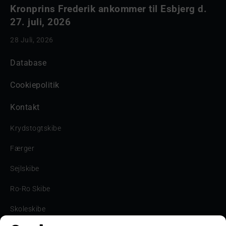
Kronprins Frederik ankommer til Esbjerg d.
27. juli, 2026
28 Juli, 2026
Database
Cookiepolitik
Kontakt
Krydstogtskibe
Færger
Sejlskibe
Ro-Ro Skibe
Skoleskibe