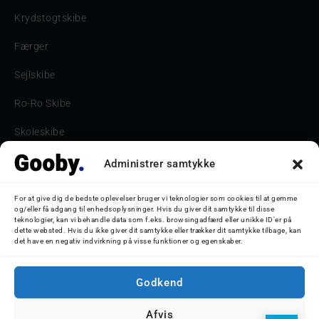
Krydstogtskibe
Færger
Sejlskibe
Ro-Ro Skibe
Skoleskibe
Havne & Turbåde samt restaurantionsskibe
Administrer samtykke
Havne og Turbåde
For at give dig de bedste oplevelser bruger vi teknologier som cookies til at gemme
og/eller få adgang til enhedsoplysninger. Hvis du giver dit samtykke til disse
Bilskib
teknologier, kan vi behandle data som f.eks. browsingadfærd eller unikke ID'er på
dette websted. Hvis du ikke giver dit samtykke eller trækker dit samtykke tilbage, kan
det have en negativ indvirkning på visse funktioner og egenskaber.
Storebæltsbroen
Oceanliner
Godkend
Afvis