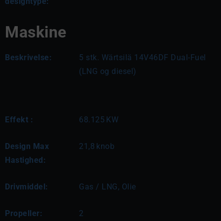
designtype:
Maskine
Beskrivelse:
5 stk. Wärtsilä 14V46DF Dual-Fuel 
(LNG og diesel)
Effekt :
68.125
KW
Design Max
21,8
knob
Hastighed:
Drivmiddel:
Gas / LNG, Olie
Propeller:
2