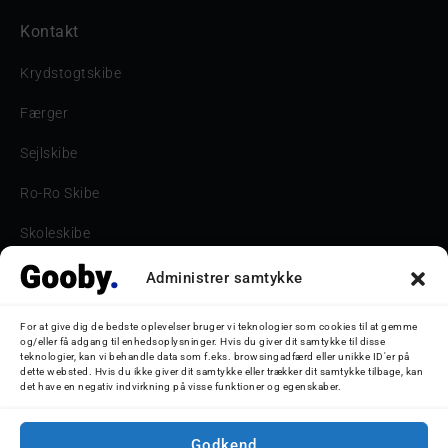
Kontakt
Krydstogtskibe
Færger
Sejlskibe
Ro-Ro Skibe
Skoleskibe
Havne & Turbåde samt restaurantionsskibe
Administrer samtykke
Havne og Turbåde
For at give dig de bedste oplevelser bruger vi teknologier som cookies til at gemme
og/eller få adgang til enhedsoplysninger. Hvis du giver dit samtykke til disse
Bilskib
teknologier, kan vi behandle data som f.eks. browsingadfærd eller unikke ID'er på
dette websted. Hvis du ikke giver dit samtykke eller trækker dit samtykke tilbage, kan
det have en negativ indvirkning på visse funktioner og egenskaber.
Storebæltsbroen
Oceanliner
Godkend