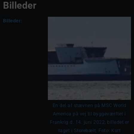
Billeder
Billeder:
En del af stævnen på MSC World
America på vej til byggeværftet i
Frankrig d. 14. juni 2022, billedet er
taget i Storebælt. Foto: Kurt