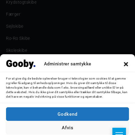
Krydstogtskibe
Færger
Sejlskibe
Ro-Ro Skibe
Skoleskibe
Havne & Turbåde samt restaurantionsskibe
Administrer samtykke
Havne og Turbåde
For at give dig de bedste oplevelser bruger vi teknologier som cookies til at gemme
og/eller få adgang til enhedsoplysninger. Hvis du giver dit samtykke til disse
Bilskib
teknologier, kan vi behandle data som f.eks. browsingadfærd eller unikke ID'er på
dette websted. Hvis du ikke giver dit samtykke eller trækker dit samtykke tilbage, kan
det have en negativ indvirkning på visse funktioner og egenskaber.
Storebæltsbroen
Oceanliner
Godkend
Afvis