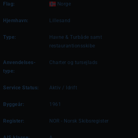
Flag:
Norge
Hjemhavn:
Lillesand
Type:
Havne & Turbåde samt
restaurantionsskibe
Anvendelses-
Charter og tursejlads
type:
Service Status:
Aktiv / Idrift
Byggeår:
1961
Register:
NOR - Norsk Skibsregister
AIS klasse:
A