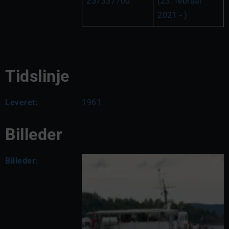
257337700
(23. februar 
2021 - )
Tidslinje
Leveret:
1961
Billeder
Billeder: