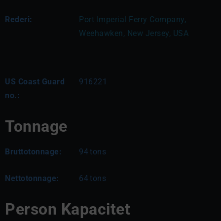
Rederi:
Port Imperial Ferry Company, 
Weehawken, New Jersey, USA
US Coast Guard
916221
no.:
Tonnage
Bruttotonnage:
94
tons
Nettotonnage:
64
tons
Person Kapacitet