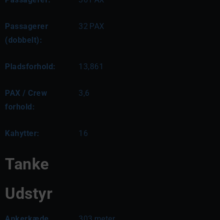
Passagerer
32
PAX
(dobbelt):
Pladsforhold:
13,861
PAX / Crew
3,6
forhold:
Kahytter:
16
Tanke
Udstyr
Ankerkæde
303
meter