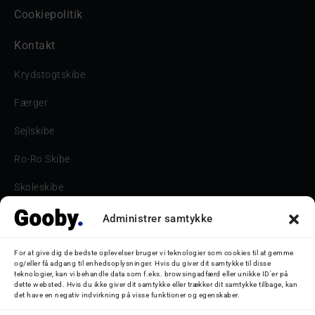
Cookiepolitik
Kontakt
Krydstogtskibe
Færger
Sejlskibe
Ro-Ro Skibe
Skoleskibe
Havne & Turbåde samt restaurantionsskibe
Administrer samtykke
Havne og Turbåde
For at give dig de bedste oplevelser bruger vi teknologier som cookies til at gemme
og/eller få adgang til enhedsoplysninger. Hvis du giver dit samtykke til disse
Bilskib
teknologier, kan vi behandle data som f.eks. browsingadfærd eller unikke ID'er på
dette websted. Hvis du ikke giver dit samtykke eller trækker dit samtykke tilbage, kan
det have en negativ indvirkning på visse funktioner og egenskaber.
Storebæltsbroen