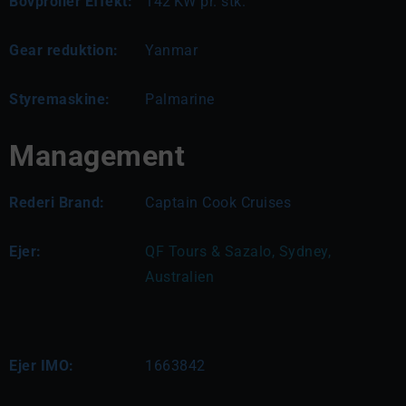
Bovproller Effekt:
142
KW pr. stk.
Gear reduktion:
Yanmar
Styremaskine:
Palmarine
Management
Rederi Brand:
Captain Cook Cruises
Ejer:
QF Tours & Sazalo, Sydney, 
Australien
Ejer IMO:
1663842