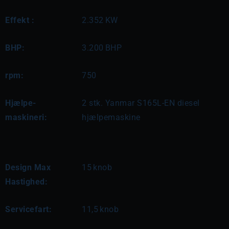
Effekt :
2.352
KW
BHP:
3.200
BHP
rpm:
750
Hjælpe-
2 stk. Yanmar S165L-EN diesel 
maskineri:
hjælpemaskine
Design Max
15
knob
Hastighed:
Servicefart:
11,5
knob