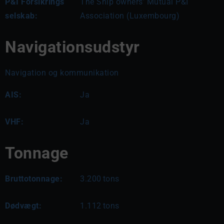
P&I Forsikrings
The Ship owners' Mutual P&I
selskab:
Association (Luxembourg)
Navigationsudstyr
Navigation og kommunikation
AIS:
Ja
VHF:
Ja
Tonnage
Bruttotonnage:
3.200
tons
Dødvægt:
1.112
tons