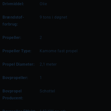
Drivmiddel:
Olie
Brændstof-
9
tons i døgnet
forbrug:
Propeller:
2
Propeller Type:
Kamome fast propel
Propel Diameter:
2,1
meter
Bovpropeller:
1
Bovpropel
Schottel
Producent: