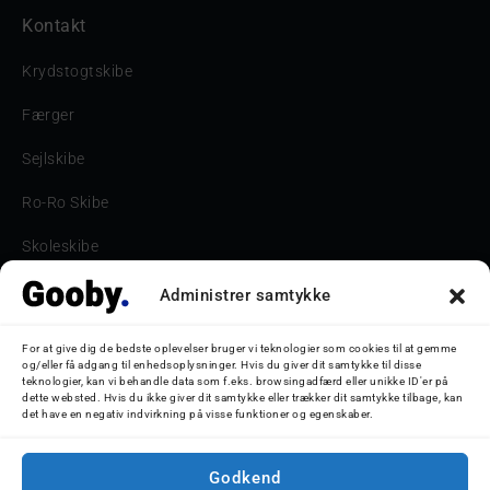
Kontakt
Krydstogtskibe
Færger
Sejlskibe
Ro-Ro Skibe
Skoleskibe
Havne & Turbåde samt restaurantionsskibe
Administrer samtykke
Havne og Turbåde
For at give dig de bedste oplevelser bruger vi teknologier som cookies til at gemme
og/eller få adgang til enhedsoplysninger. Hvis du giver dit samtykke til disse
Bilskib
teknologier, kan vi behandle data som f.eks. browsingadfærd eller unikke ID'er på
dette websted. Hvis du ikke giver dit samtykke eller trækker dit samtykke tilbage, kan
det have en negativ indvirkning på visse funktioner og egenskaber.
Storebæltsbroen
Oceanliner
Godkend