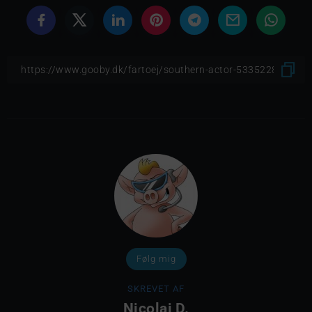
Følg mig
SKREVET AF
Nicolaj D.