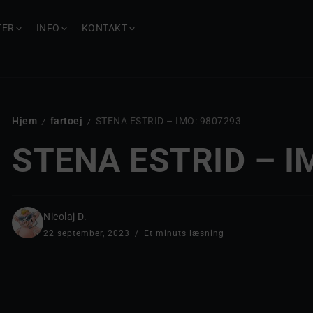
TER
INFO
KONTAKT
Hjem
fartoej
STENA ESTRID – IMO: 9807293
/
/
STENA ESTRID – I
Nicolaj D.
22 september, 2023
Et minuts læsning