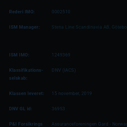
Rederi IMO:
0002510
ISM Manager:
Stena Line Scandinavia AB, Götebor
ISM IMO:
1249369
Klassifikations-
DNV (IACS)
selskab:
Klassen leveret:
15 november, 2019
DNV GL id:
36953
P&I Forsikrings
Assuranceforeningen Gard - Norwa