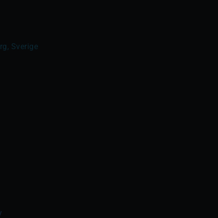
g, Sverige
y