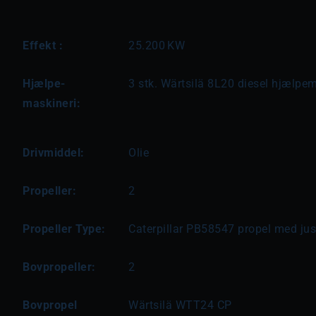
Effekt :
25.200
KW
Hjælpe-
3 stk. Wärtsilä 8L20 diesel hjælpe
maskineri:
Drivmiddel:
Olie
Propeller:
2
Propeller Type:
Caterpillar PB58547 propel med jus
Bovpropeller:
2
Bovpropel
Wärtsilä WTT24 CP