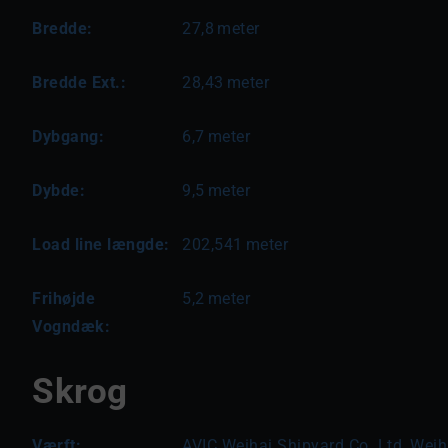
Bredde:
27,8
meter
Bredde Ext.:
28,43
meter
Dybgang:
6,7
meter
Dybde:
9,5
meter
Load line længde:
202,541
meter
Frihøjde
5,2
meter
Vogndæk:
Skrog
Værft:
AVIC Weihai Shipyard Co. Ltd, Weih