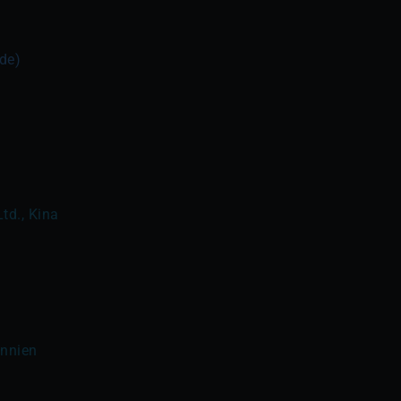
ide)
td., Kina
annien