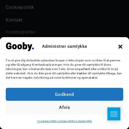
Cookiepolitik
Kontakt
Krydstogtskibe
Færger
Administrer samtykke
Sejlskibe
For at give dig de bedste oplevelser bruger vi teknologier som cookies til at gemme
og/eller få adgang til enhedsoplysninger. Hvis du giver dit samtykke til disse
Ro-Ro Skibe
teknologier, kan vi behandle data som f.eks. browsingadfærd eller unikke ID'er på
dette websted. Hvis du ikke giver dit samtykke eller trækker dit samtykke tilbage, kan
Skoleskibe
det have en negativ indvirkning på visse funktioner og egenskaber.
Havne & Turbåde samt restaurantionsskibe
Godkend
Havne og Turbåde
Afvis
Bilskib
Cookiepolitik
Cookiepolitik
Cookiepolitik
Storebæltsbroen