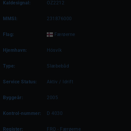
Kaldesignal:
OZ2212
MMSI:
231876000
Flag:
Færøerne
Hjemhavn:
Hósvík
Type:
Slæbebåd
Service Status:
Aktiv / Idrift
Byggeår:
2005
Kontrol-nummer:
D 4030
Register:
FRO - Færøerne