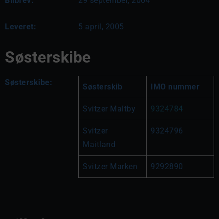
Bilbrev:
29 september, 2004
Leveret:
5 april, 2005
Søsterskibe
Søsterskibe:
Søsterskib
IMO nummer
Svitzer Maltby
9324784
Svitzer 
9324796
Maitland
Svitzer Marken
9292890