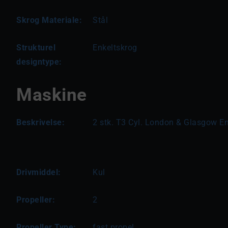
Skrog Materiale:
Stål
Strukturel
Enkeltskrog
designtype:
Maskine
Beskrivelse:
2 stk. T3 Cyl. London & Glasgow E
Drivmiddel:
Kul
Propeller:
2
Propeller Type:
fast propel