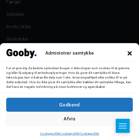
Færger
Sejlskibe
Ro-Ro Skibe
Skoleskibe
Havne & Turbåde samt restaurantionsskibe
Administrer samtykke
Havne og Turbåde
For at give dig de bedste oplevelser bruger vi teknologier som cookies til at gemme
og/eller få adgang til enhedsoplysninger. Hvis du giver dit samtykke til disse
Bilskib
teknologier, kan vi behandle data som f.eks. browsingadfærd eller unikke ID'er på
dette websted. Hvis du ikke giver dit samtykke eller trækker dit samtykke tilbage, kan
det have en negativ indvirkning på visse funktioner og egenskaber.
Storebæltsbroen
Oceanliner
Godkend
Afvis
© 2026 Nicolaj D. Jepsen - Gooby.dk
Cookiepolitik
Cookiepolitik
Cookiepolitik