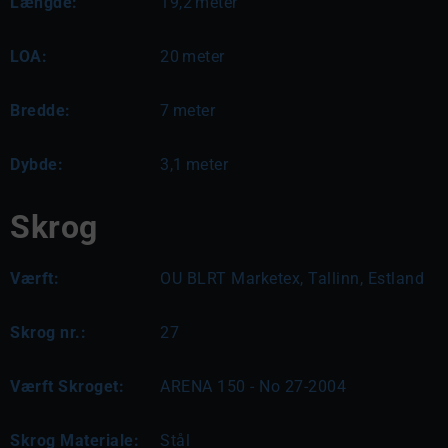
Længde:
19,2
meter
LOA:
20
meter
Bredde:
7
meter
Dybde:
3,1
meter
Skrog
Værft:
OU BLRT Marketex, Tallinn, Estland
Skrog nr.:
27
Værft Skroget:
ARENA 150 - No 27-2004
Skrog Materiale:
Stål